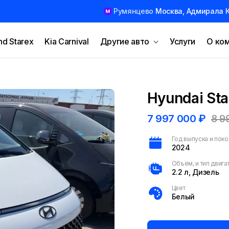
Румянцево
Москва, Адмирала К
nd Starex
Kia Carnival
Другие авто
Услуги
О ко
Hyundai Sta
7 997 000
₽
8 9
Год выпуска и пок
2024
Объём, и тип двига
2.2 л, Дизель
Цвет
Белый