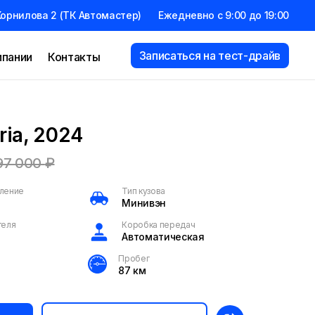
орнилова 2 (ТК Автомастер)
Ежедневно с 9:00 до 19:00
Записаться на тест-драйв
мпании
Контакты
ria, 2024
97 000
₽
оление
Тип кузова
Минивэн
теля
Коробка передач
Автоматическая
Пробег
87 км