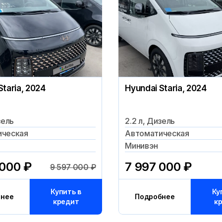
Staria, 2024
Hyundai Staria, 2024
зель
2.2 л, Дизель
ическая
Автоматическая
Минивэн
 000
₽
7 997 000
₽
9 597 000
₽
Купить в
Ку
бнее
Подробнее
кредит
к