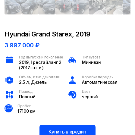
Hyundai Grand Starex, 2019
3 997 000
₽
Год выпуска и поколение
Тип кузова
2019, I рестайлинг 2
Минивэн
(2017—н. в.)
Объём, и тип двигателя
Коробка передач
2.5 л, Дизель
Автоматическая
Привод
Цвет
Полный
черный
Пробег
17100 км
Купить в кредит